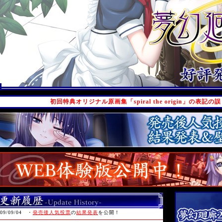
初回特典オリジナル原画集「spiral the origin」の表記