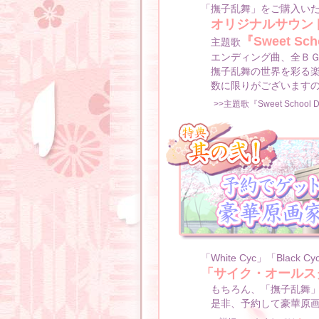
「撫子乱舞」をご購入い
オリジナルサウン
『Sweet Sc
主題歌
エンディング曲、全ＢＧ
撫子乱舞の世界を彩る楽
数に限りがございますの
>>主題歌『Sweet Schoo
「White Cyc」「Blac
「サイク・オールス
もちろん、「撫子乱舞」
是非、予約して豪華原画