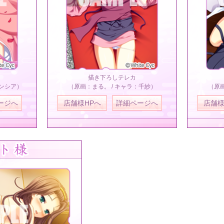
描き下ろしテレカ
シンシア）
（原画：まる。 / キャラ：千紗）
（原画
ージへ
店舗様HPへ
詳細ページへ
店舗様