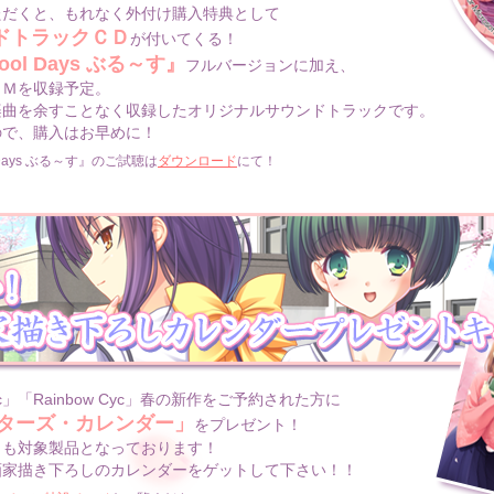
ただくと、もれなく外付け購入特典として
ドトラックＣＤ
が付いてくる！
hool Days ぶる～す』
フルバージョンに加え、
Ｍを収録予定。
曲を余すことなく収録したオリジナルサウンドトラックです。
で、購入はお早めに！
l Days ぶる～す』のご試聴は
ダウンロード
にて！
k Cyc」「Rainbow Cyc」春の新作をご予約された方に
ターズ・カレンダー」
をプレゼント！
も対象製品となっております！
家描き下ろしのカレンダーをゲットして下さい！！