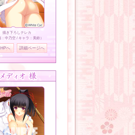
描き下ろしテレカ
：中乃空 / キャラ：美鈴）
HPへ
詳細ページへ