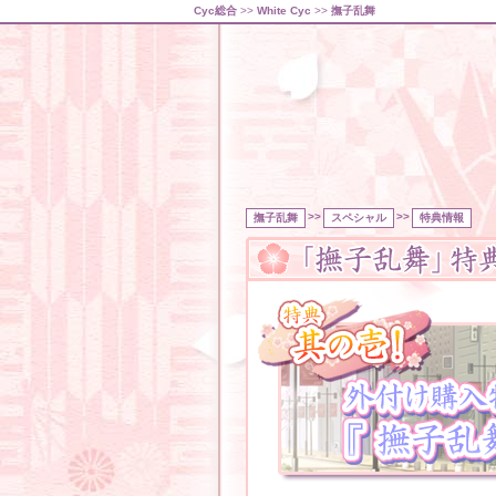
Cyc総合
>>
White Cyc
>>
撫子乱舞
>>
>>
撫子乱舞
スペシャル
特典情報