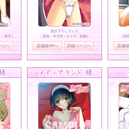
描き下ろしテレカ
ラ：祥子）
（原画：中乃空 / キャラ：刹那）
（原画
ージへ
店舗様HPへ
詳細ページへ
店舗様