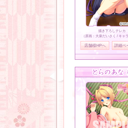
描き下ろしテレカ
（原画：大泉だいさく / キャ
店舗様HPへ
詳細ペ