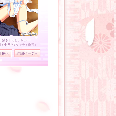
描き下ろしテレカ
：中乃空 / キャラ：刹那）
HPへ
詳細ページへ