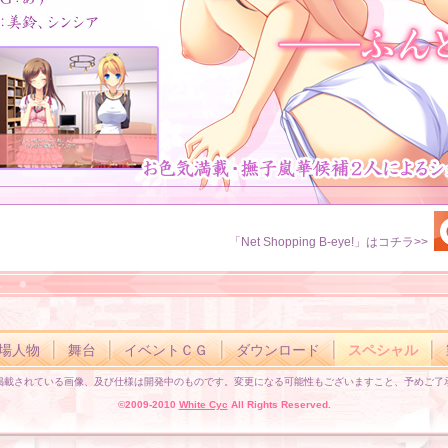
「Net Shopping B-eye!」はコチラ>>
場人物
舞台
イベントＣＧ
ダウンロード
スペシャル
掲載されている画像、及び仕様は開発中のものです。変更になる可能性もございますこと、予めご了
©2009-2010
White Cyc
All Rights Reserved.