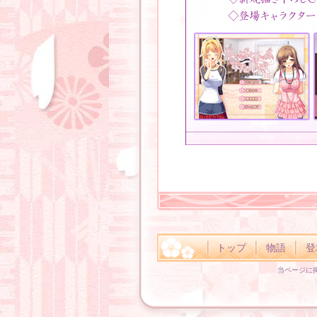
トップ
物語
登
当ページに